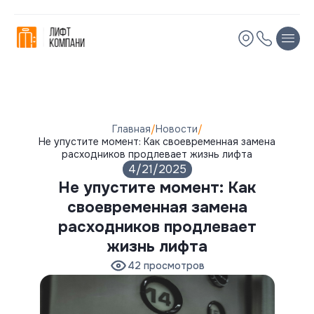
Остались вопросы?
Мы вам перезвоним!
Имя
Имя
Телефон
Телефон
Главная
/
Новости
/
Не упустите момент: Как своевременная замена
расходников продлевает жизнь лифта
Электронная почта
Электронная почта
4/21/2025
Не упустите момент: Как
Комментарий
Комментарий
своевременная замена
расходников продлевает
жизнь лифта
42
просмотров