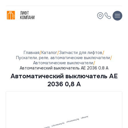
Остались вопросы?
Мы вам перезвоним!
Имя
Имя
Телефон
Телефон
Главная
/
Каталог
/
Запчасти для лифтов
/
Пускатели, реле, автоматические выключатели
/
Автоматические выключатели
/
Электронная почта
Электронная почта
Автоматический выключатель АЕ 2036 0,8 А
Автоматический выключатель АЕ
Комментарий
Комментарий
2036 0,8 А