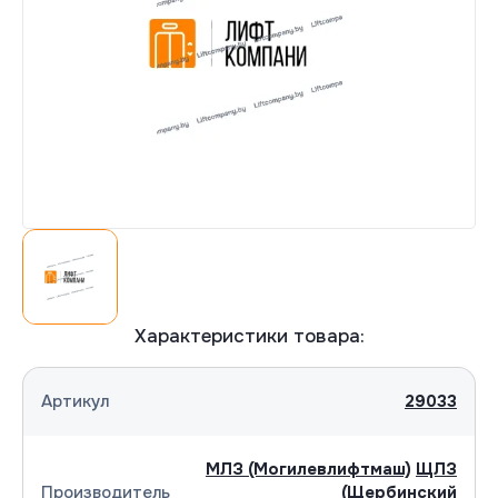
Согласна(-ен) на обработку персональных
Согласна(-ен) на обработку персональных
данных
данных
Отправить
Отправить
Характеристики товара:
Артикул
29033
МЛЗ (Могилевлифтмаш)
ЩЛЗ
Производитель
(Щербинский