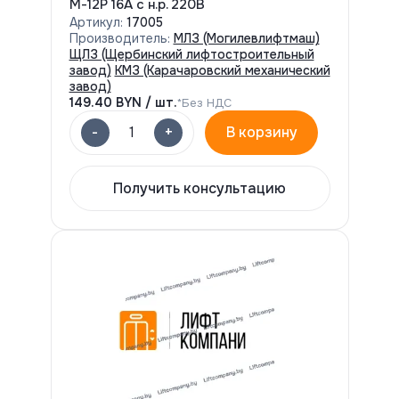
М-12Р 16А с н.р. 220В
Артикул:
17005
Производитель:
МЛЗ (Могилевлифтмаш)
ЩЛЗ (Щербинский лифтостроительный
завод)
КМЗ (Карачаровский механический
завод)
149.40
BYN / шт.
*Без НДС
-
+
1
В корзину
Получить консультацию