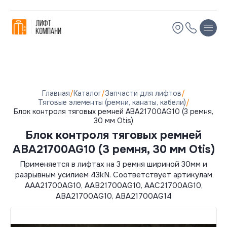
Остались вопросы?
Мы вам перезвоним!
Имя
Имя
Телефон
Телефон
Главная
/
Каталог
/
Запчасти для лифтов
/
Тяговые элементы (ремни, канаты, кабели)
/
Блок контроля тяговых ремней ABA21700AG10 (3 ремня,
Электронная почта
Электронная почта
30 мм Otis)
Блок контроля тяговых ремней
Комментарий
Комментарий
ABA21700AG10 (3 ремня, 30 мм Otis)
Применяется в лифтах на 3 ремня шириной 30мм и
разрывным усилием 43kN. Соответствует артикулам
AAA21700AG10, AAB21700AG10, AAC21700AG10,
ABA21700AG10, ABA21700AG14