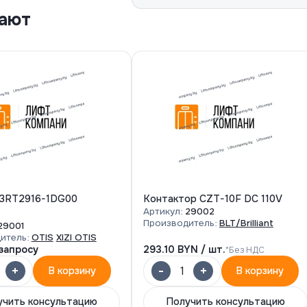
пают
 3RT2916-1DG00
Контактор CZT-10F DC 110V
Артикул:
29002
Производитель:
BLT/Brilliant
29001
итель:
OTIS
XIZI OTIS
запросу
293.10
BYN / шт.
*Без НДС
+
-
+
1
В корзину
В корзину
учить консультацию
Получить консультацию