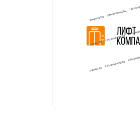
Отправить
Согласна(-ен) на об
Отправить