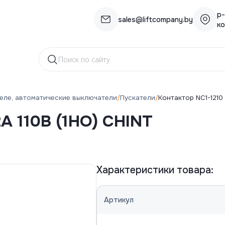
р-
sales@liftcompany.by
просы?
ко
воним!
реле, автоматические выключатели
/
Пускатели
/
Контактор NC1-1210 
A 110B (1HO) CHINT
Характеристики товара:
Артикул
работку персональных данных