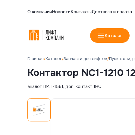
О компании
Новости
Контакты
Доставка и оплата
Каталог
Остались во
Мы вам перез
Имя
Каталог
Телефон
Главная
/
Каталог
/
Запчасти для лифтов
/
Пускатели, 
Электронная почта
Имя
Контактор NC1-1210 12
Комментарий
Телефон
аналог ПМЛ-1561, доп. контакт 1НО
Электронная почта
Комментарий
Согласна(-ен) на об