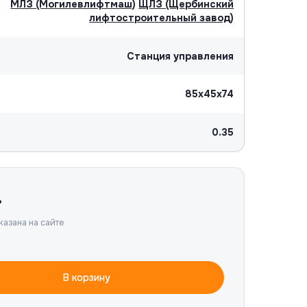
МЛЗ (Могилевлифтмаш)
ЩЛЗ (Щербинский
лифтостроительный завод)
Станция управления
85х45х74
0.35
.
казана на сайте
В корзину