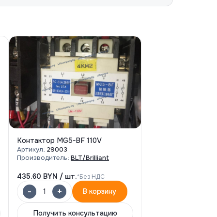
Контактор MG5-BF 110V
Артикул:
29003
Производитель:
BLT/Brilliant
435.60
BYN / шт.
*Без НДС
-
+
1
В корзину
Получить консультацию