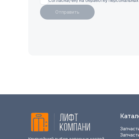
Согласна(-ен) на обработку персональных
Отправить
Катал
Запчаст
Запчаст
Крупнейший выбор запасных частей