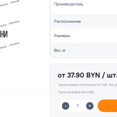
Производитель
работку персональных данных
Расположение
Размеры
Вес, кг
от
37.90
BYN / шт
*Цена может отличаться от той, что у
*Цена указана без НДС
-
+
1