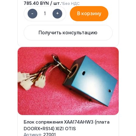
785.40
BYN / шт.
*Без НДС
-
+
1
В корзину
Получить консультацию
Блок сопряжения ХАА174АНW3 (плата
DOORX+RS14) XIZI OTIS
Артикул:
27001