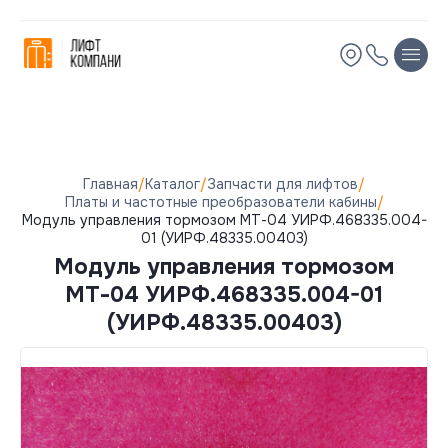
Остались вопросы?
Мы вам перезвоним!
Имя
Имя
Телефон
Телефон
Главная
/
Каталог
/
Запчасти для лифтов
/
Платы и частотные преобразователи кабины
/
Модуль управления тормозом МТ-04 УИРФ.468335.004-
Электронная почта
Электронная почта
01 (УИРФ.48335.00403)
Модуль управления тормозом
Комментарий
Комментарий
МТ-04 УИРФ.468335.004-01
(УИРФ.48335.00403)