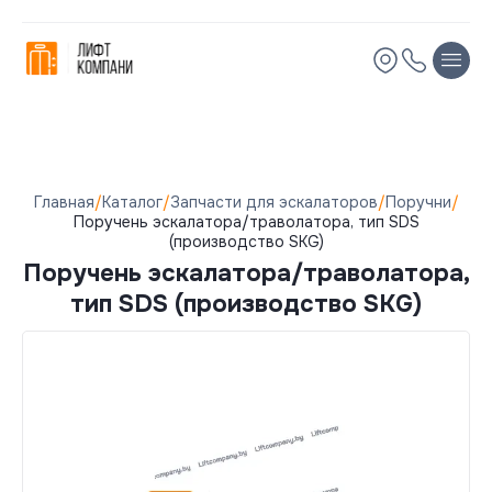
Остались вопросы?
Мы вам перезвоним!
Имя
Имя
Телефон
Телефон
Главная
/
Каталог
/
Запчасти для эскалаторов
/
Поручни
/
Поручень эскалатора/траволатора, тип SDS
(производство SKG)
Электронная почта
Электронная почта
Поручень эскалатора/траволатора,
тип SDS (производство SKG)
Комментарий
Комментарий