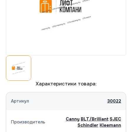
Согласна(-ен) на обработку персональных
Согласна(-ен) на обработку персональных
данных
данных
Отправить
Отправить
Характеристики товара:
Артикул
30022
Canny
BLT/Brilliant
SJEC
Производитель
Schindler
Kleemann