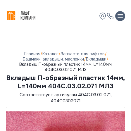
Остались вопросы?
Мы вам перезвоним!
Имя
Имя
Телефон
Телефон
Главная
/
Каталог
/
Запчасти для лифтов
/
Башмаки, вкладыши, масленки
/
Вкладыши
/
Вкладыш П-образный пластик 14мм, L=140мм
Электронная почта
Электронная почта
404С.03.02.071 МЛЗ
Вкладыш П-образный пластик 14мм,
Комментарий
Комментарий
L=140мм 404С.03.02.071 МЛЗ
Соответствует артикулам 404С.03.02.071,
404С0302071