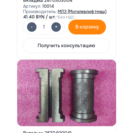
Вкладыш 2870303004
Артикул:
10014
Производитель:
МЛЗ (Могилевлифтмаш)
41.40
BYN / шт.
*Без НДС
-
+
1
В корзину
Получить консультацию
Вкладыш 2870400041