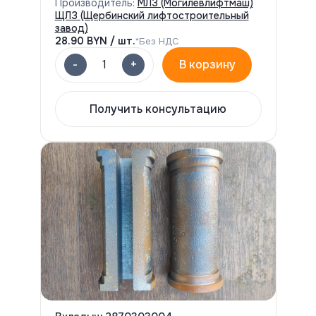
Производитель:
МЛЗ (Могилевлифтмаш)
ЩЛЗ (Щербинский лифтостроительный
завод)
28.90
BYN / шт.
*Без НДС
-
+
1
В корзину
Получить консультацию