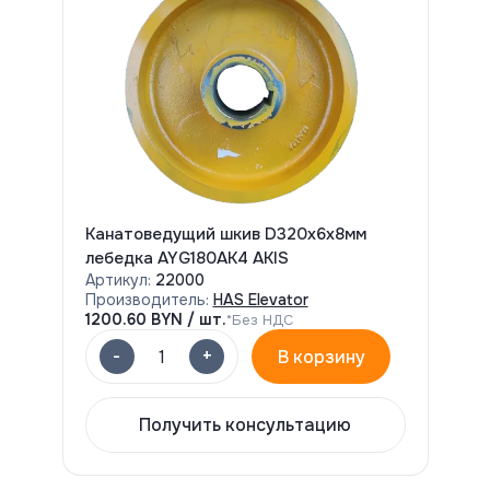
Канатоведущий шкив D320x6x8мм
лебедка AYG180AK4 AKIS
Артикул:
22000
Производитель:
HAS Elevator
1200.60
BYN / шт.
*Без НДС
-
+
1
В корзину
Получить консультацию