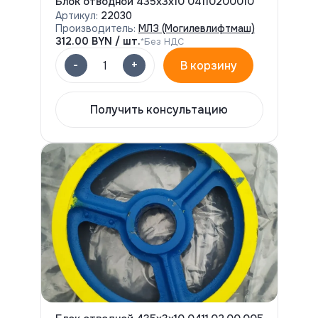
Блок отводной 435х3х10 04110200010
Артикул:
22030
Производитель:
МЛЗ (Могилевлифтмаш)
312.00
BYN / шт.
*Без НДС
-
+
1
В корзину
Получить консультацию