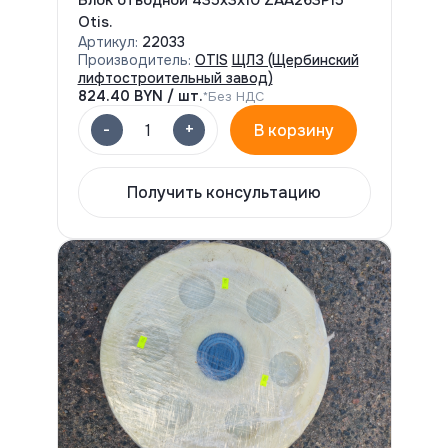
Блок отводной 435х3х10 ZAA263P15
Otis.
Артикул:
22033
Производитель:
OTIS
ЩЛЗ (Щербинский
лифтостроительный завод)
824.40
BYN / шт.
*Без НДС
-
+
1
В корзину
Получить консультацию