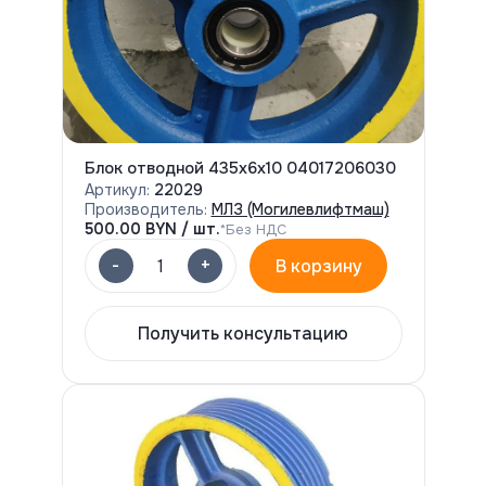
Блок отводной 435х6х10 04017206030
Артикул:
22029
Производитель:
МЛЗ (Могилевлифтмаш)
500.00
BYN / шт.
*Без НДС
-
+
1
В корзину
Получить консультацию