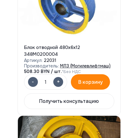
Блок отводной 480х6х12
348М0200004
Артикул:
22031
Производитель:
МЛЗ (Могилевлифтмаш)
508.30
BYN / шт.
*Без НДС
-
+
1
В корзину
Получить консультацию