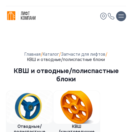
Запчасти для лифтов
Остались вопросы?
Производитель
Мы вам перезвоним!
Имя
Имя
OTIS
МЛЗ (Могилевлифтмаш)
Телефон
Телефон
Главная
/
Каталог
/
Запчасти для лифтов
/
ORONA
КВШ и отводные/полиспастные блоки
Schindler
Электронная почта
Электронная почта
КВШ и отводные/полиспастные
ЩЛЗ (Щербинский лифтостроительный завод)
блоки
КМЗ (Карачаровский механический завод)
Комментарий
Комментарий
HAS Elevator
Doppler
Цена
Отводные/
КВШ
полиспастные
(канатоведущие