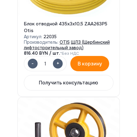
Блок отводной 435х3х10,5 ZAA263P5
Otis
Артикул:
22035
Производитель:
OTIS
ЩЛЗ (Щербинский
лифтостроительный завод)
816.40
BYN / шт.
*Без НДС
-
+
1
В корзину
Получить консультацию