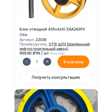
Блок отводной 435х4х10 ZAA263P3
Otis
Артикул:
22036
Производитель:
OTIS
ЩЛЗ (Щербинский
лифтостроительный завод)
939.60
BYN / шт.
*Без НДС
-
+
1
В корзину
Получить консультацию