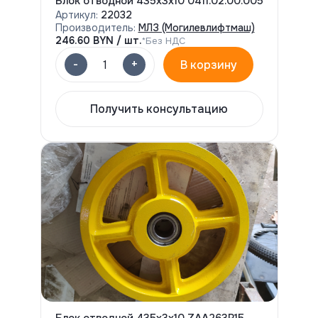
Блок отводной 435х3х10 0411.02.00.005
Артикул:
22032
Производитель:
МЛЗ (Могилевлифтмаш)
246.60
BYN / шт.
*Без НДС
-
+
1
В корзину
Получить консультацию