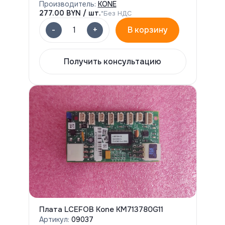
Производитель:
KONE
277.00
BYN / шт.
*Без НДС
-
+
1
В корзину
Получить консультацию
Плата LCEFOB Kone KM713780G11
Артикул:
09037