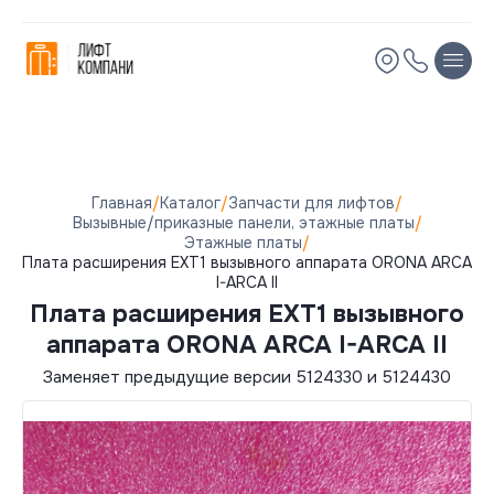
Остались вопросы?
Мы вам перезвоним!
Имя
Имя
Телефон
Телефон
Главная
/
Каталог
/
Запчасти для лифтов
/
Вызывные/приказные панели, этажные платы
/
Этажные платы
/
Электронная почта
Электронная почта
Плата расширения EXT1 вызывного аппарата ORONA ARCA
I-ARCA II
Плата расширения EXT1 вызывного
Комментарий
Комментарий
аппарата ORONA ARCA I-ARCA II
Заменяет предыдущие версии 5124330 и 5124430