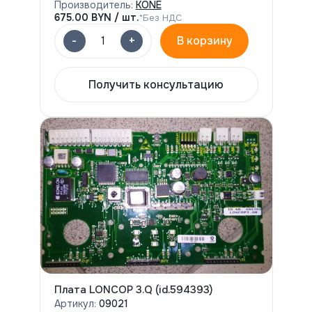
Производитель:
KONE
675.00
BYN / шт.
*Без НДС
-
+
1
В корзину
Получить консультацию
Плата LONCOP 3.Q (id.594393)
Артикул:
09021