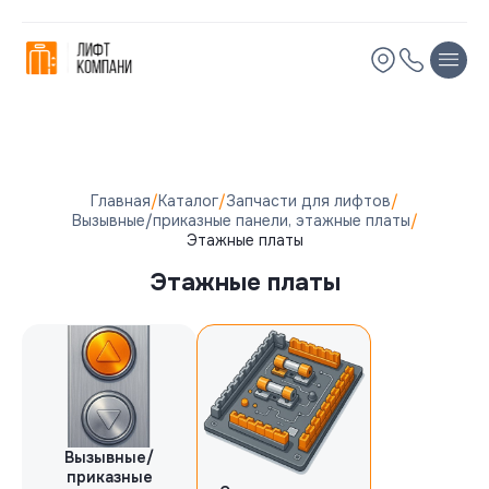
Запчасти для лифтов
Остались вопросы?
Производитель
Мы вам перезвоним!
Имя
Имя
KONE
OTIS
Телефон
Телефон
Главная
/
Каталог
/
Запчасти для лифтов
/
XIZI OTIS
Вызывные/приказные панели, этажные платы
/
ORONA
Этажные платы
Электронная почта
Электронная почта
BLT/Brilliant
Этажные платы
Schindler
Комментарий
Комментарий
Цена
от
до
Вызывные/
приказные