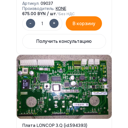
Артикул:
09037
Производитель:
KONE
675.00
BYN / шт.
*Без НДС
-
+
1
В корзину
Получить консультацию
Плата LONCOP 3.Q (id.594393)