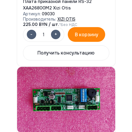
Плата приказной панели RS-32
XAA26800M2 Xizi Otis
Артикул:
09030
Производитель:
XIZI OTIS
225.00
BYN / шт.
*Без НДС
-
+
1
В корзину
Получить консультацию