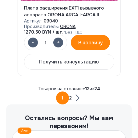
Плата расширения EXT1 вызывного
аппарата ORONA ARCA I-ARCA II
Артикул:
09040
Производитель:
ORONA
1270.50
BYN / шт.
*Без НДС
-
+
1
В корзину
Получить консультацию
Товаров на странице:
12
из
24
1
2
Остались вопросы?
Мы вам
перезвоним!
Имя