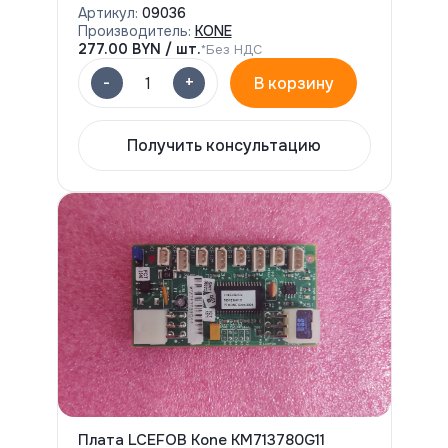
Артикул:
09036
Производитель:
KONE
277.00
BYN / шт.
*Без НДС
-
+
1
В корзину
Получить консультацию
Плата LCEFOB Kone KM713780G11