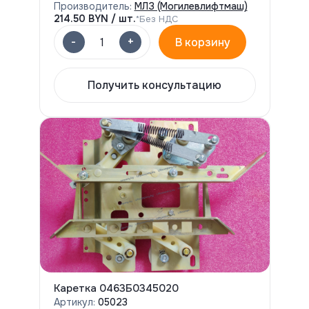
Производитель:
МЛЗ (Могилевлифтмаш)
214.50
BYN / шт.
*Без НДС
-
+
1
В корзину
Получить консультацию
Каретка 0463Б0345020
Артикул:
05023