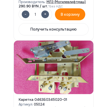
Производитель:
МЛЗ (Могилевлифтмаш)
290.90
BYN / шт.
*Без НДС
-
+
1
В корзину
Получить консультацию
Каретка 0463Б0345020-01
Артикул:
05024